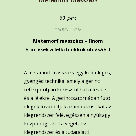
60 perc
15000.- HUF
Metamorf masszázs – finom
érintések a lelki blokkok oldásáért
A metamorf masszázs egy különleges,
gyengéd technika, amely a gerinc
reflexpontjain keresztül hat a testre
és a lélekre. A gerinccsatornában futó
idegek továbbítják az impulzusokat az
idegrendszer felé, egészen a nyúltagyi
központig, ahol a vegetatív
idegrendszer és a tudatalatti