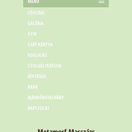
MENÜ
FŐOLDAL
GALÉRIA
GYIK
SZÉP KÁRTYA
FOGLALÁS
SZOLGÁLTATÁSOK
KÉPZÉSEK
ÁRAK
AJÁNDÉKUTALVÁNY
KAPCSOLAT
Metamorf Masszázs