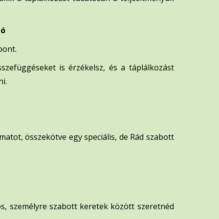
ió
pont.
zefüggéseket is érzékelsz, és a táplálkozást
i.
matot, összekötve egy speciális, de Rád szabott
, személyre szabott keretek között szeretnéd