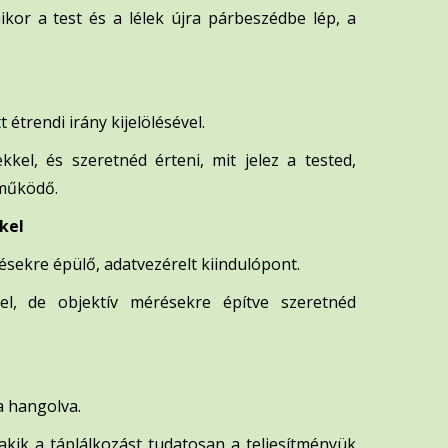
ikor a test és a lélek újra párbeszédbe lép, a
étrendi irány kijelölésével.
kel, és szeretnéd érteni, mit jelez a tested,
 működő.
kel
résekre épülő, adatvezérelt kiindulópont.
el, de objektív mérésekre építve szeretnéd
a hangolva.
akik a táplálkozást tudatosan a teljesítményük