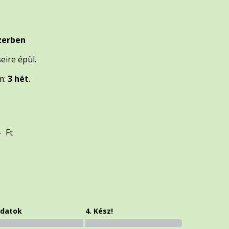
zerben
eire épül.
m:
3 hét
.
- Ft
Adatok
4. Kész!