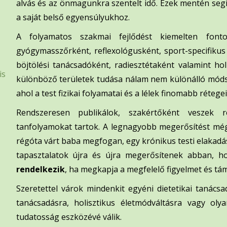
alvás és az önmagunkra szentelt idő. Ezek mentén seg
a saját belső egyensúlyukhoz.
A folyamatos szakmai fejlődést kiemelten font
gyógymasszőrként, reflexológusként, sport-specifikus 
böjtölési tanácsadóként, radiesztétaként valamint ho
is
különböző területek tudása nálam nem különálló mó
ahol a test fizikai folyamatai és a lélek finomabb réteg
Rendszeresen publikálok, szakértőként veszek r
tanfolyamokat tartok. A legnagyobb megerősítést még
régóta várt baba megfogan, egy krónikus testi elakadás o
tapasztalatok újra és újra megerősítenek abban, 
rendelkezik
, ha megkapja a megfelelő figyelmet és tá
Szeretettel várok mindenkit egyéni dietetikai tanácsa
tanácsadásra, holisztikus életmódváltásra vagy oly
tudatosság eszközévé válik.