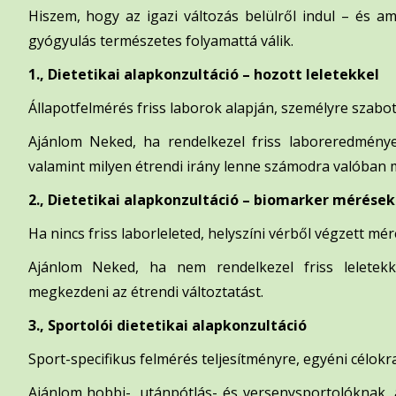
Hiszem, hogy az igazi változás belülről indul – és am
gyógyulás természetes folyamattá válik.
1., Dietetikai alapkonzultáció – hozott leletekkel
Állapotfelmérés friss laborok alapján, személyre szabott 
Ajánlom Neked, ha rendelkezel friss laboreredmények
valamint milyen étrendi irány lenne számodra valóban
2., Dietetikai alapkonzultáció – biomarker mérések
Ha nincs friss laborleleted, helyszíni vérből végzett mé
Ajánlom Neked, ha nem rendelkezel friss leletekk
megkezdeni az étrendi változtatást.
3., Sportolói dietetikai alapkonzultáció
Sport-specifikus felmérés teljesítményre, egyéni célokr
Ajánlom hobbi-, utánpótlás- és versenysportolóknak, 