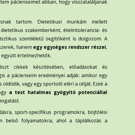
ítem pácienseimet abban, hogy visszataláljanak
osnak tartom. Dietetikusi munkám mellett
dietetikus szakemberként, ételintolerancia- és
lisztikus szemléletű segítőként is dolgozom. A
dszerek, hanem
egy egységes rendszer részei
,
ei együtt értelmezhetők.
észt cikkek készítésében, előadásokat és
is a pácienseim eredményei adják: amikor egy
ldódik, vagy egy sportoló eléri a célját. Ezek a
hogy
a test hatalmas gyógyító potenciállal
mogatást.
dásra, sport-specifikus programokra, böjtölési
an belső folyamatokra, ahol a táplálkozás a