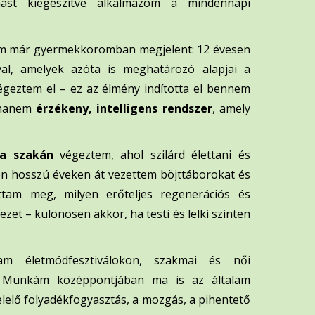
st kiegészítve alkalmazom a mindennapi
sem már gyermekkoromban megjelent: 12 évesen
al, amelyek azóta is meghatározó alapjai a
geztem el – ez az élmény indította el bennem
, hanem
érzékeny, intelligens rendszer
, amely
a szakán
végeztem, ahol szilárd élettani és
en hosszú éveken át vezettem böjttáborokat és
attam meg, milyen erőteljes regenerációs és
et – különösen akkor, ha testi és lelki szinten
am életmódfesztiválokon, szakmai és női
t. Munkám középpontjában ma is az általam
felelő folyadékfogyasztás, a mozgás, a pihentető