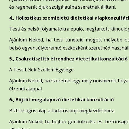
és regenerációjuk szolgálatába szeretnék állítani.
4., Holisztikus szemléletű dietetikai alapkonzultác
Testi és belső folyamatokra épülő, megtartott kiinduló
Ajánlom Neked, ha testi tüneteid mögött mélyebb öss
belső egyensúlyteremtő eszközként szeretnéd használn
5., Csakratisztító étrendhez dietetikai konzultáció
A Test-Lélek-Szellem Egysége.
Ajánlom Neked, ha szeretnél egy mély önismereti folya
étrendi alappal.
6., Böjtöt megalapozó dietetikai konzultáció
Biztonságos alap a tudatos böjt megkezdéséhez.
Ajánlom Neked, ha böjtön gondolkodsz és biztonságos