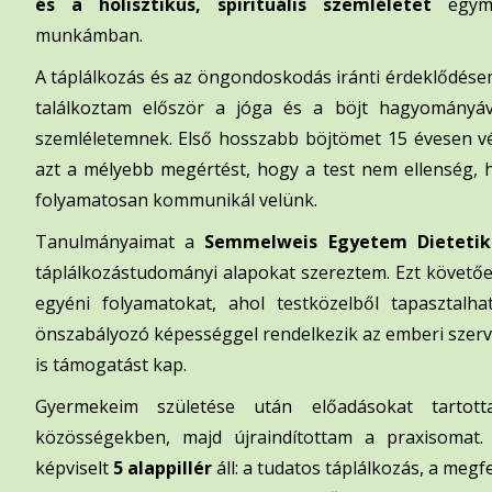
és a holisztikus, spirituális szemléletet
egymá
munkámban.
A táplálkozás és az öngondoskodás iránti érdeklődé
találkoztam először a jóga és a böjt hagyományáv
szemléletemnek. Első hosszabb böjtömet 15 évesen vé
azt a mélyebb megértést, hogy a test nem ellenség
folyamatosan kommunikál velünk.
Tanulmányaimat a
Semmelweis Egyetem Dietetik
táplálkozástudományi alapokat szereztem. Ezt követő
egyéni folyamatokat, ahol testközelből tapasztalh
önszabályozó képességgel rendelkezik az emberi szervez
is támogatást kap.
Gyermekeim születése után előadásokat tartott
közösségekben, majd újraindítottam a praxisoma
képviselt
5 alappillér
áll: a tudatos táplálkozás, a meg