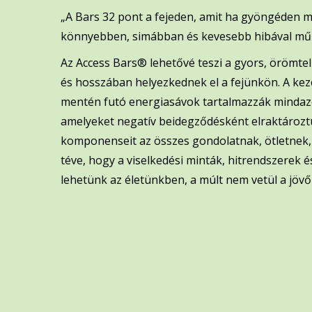
„A Bars 32 pont a fejeden, amit ha gyöngéden m
könnyebben, simábban és kevesebb hibával működ
Az Access Bars® lehetővé teszi a gyors, örömte
és hosszában helyezkednek el a fejünkön. A kez
mentén futó energiasávok tartalmazzák mindazon
amelyeket negatív beidegződésként elraktároztu
komponenseit az összes gondolatnak, ötletnek, a
téve, hogy a viselkedési minták, hitrendszerek
lehetünk az életünkben, a múlt nem vetül a jövőn