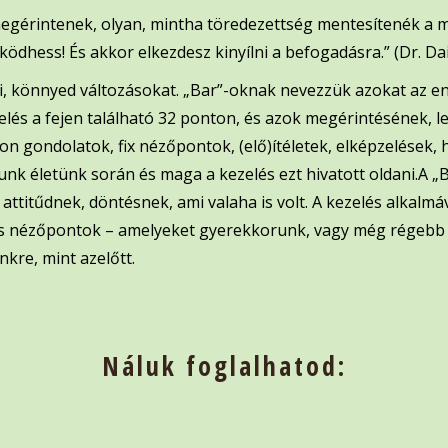
egérintenek, olyan, mintha töredezettség mentesítenék a me
hess! És akkor elkezdesz kinyílni a befogadásra.” (Dr. Da
li, könnyed változásokat. „Bar”-oknak nevezzük azokat az 
elés a fejen található 32 ponton, és azok megérintésének, 
 gondolatok, fix nézőpontok, (elő)ítéletek, elképzelések,
nk életünk során és maga a kezelés ezt hivatott oldani.A „
ttitűdnek, döntésnek, ami valaha is volt. A kezelés alkalmáv
 és nézőpontok – amelyeket gyerekkorunk, vagy még régebb 
kre, mint azelőtt.
Náluk foglalhatod: