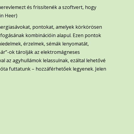
revlemezt és frissítenék a szoftvert, hogy
in Heer)
energiasávokat, pontokat, amelyek körkörösen
lefogásának kombinációin alapul. Ezen pontok
 hiedelmek, érzelmek, sémák lenyomatát,
Bár”-ok tárolják az elektromágneses
al az agyhullámok lelassulnak, ezáltal lehetővé
óta futtatunk – hozzáférhetőek legyenek. Jelen