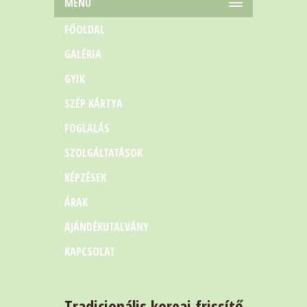
MENÜ
FŐOLDAL
GALÉRIA
GYIK
SZÉP KÁRTYA
FOGLALÁS
SZOLGÁLTATÁSOK
KÉPZÉSEK
ÁRAK
AJÁNDÉKUTALVÁNY
KAPCSOLAT
Tradicionális koreai frissítő