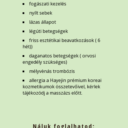
fogászati kezelés
nyílt sebek
lázas állapot
légúti betegségek
friss esztétikai beavatkozások ( 6
hét))
daganatos betegségek ( orvosi
engedély szükséges)
mélyvènás trombózis
allergia a Hayejin prémium koreai
kozmetikumok összetevőivel, kérlek
tájékozódj a masszázs előtt.
Náluk foglalhatod: