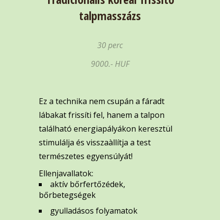
talpmasszázs
30 perc
9000.- HUF
Ez a technika nem csupán a fáradt
lábakat frissíti fel, hanem a talpon
található energiapályákon keresztül
stimulálja és visszaàllítja a test
természetes egyensúlyát!
Ellenjavallatok:
aktív bőrfertőzédek,
bőrbetegségek
gyulladásos folyamatok