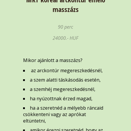
masszázs
90 perc
24000.- HUF
Mikor ajánlott a masszázs?
️ az arckontúr megereszkedésnél,️
a szem alatti táskásodás esetén,
a szemhéj megereszkedésnél,
ha nyúzottnak érzed magad,
ha a szeretnéd a mélyebb ráncaid
csökkenteni vagy az aprókat
eltüntetni,
amikor érezni szeretnéd, hogy az