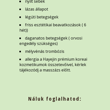
nyílt sebek
lázas állapot
légúti betegségek
friss esztétikai beavatkozások ( 6
hét))
daganatos betegségek ( orvosi
engedély szükséges)
mélyvènás trombózis
allergia a Hayejin prémium koreai
kozmetikumok összetevőivel, kérlek
tájékozódj a masszázs előtt.
Náluk foglalhatod: