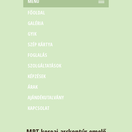
MENÜ
FŐOLDAL
GALÉRIA
GYIK
SZÉP KÁRTYA
FOGLALÁS
SZOLGÁLTATÁSOK
KÉPZÉSEK
ÁRAK
AJÁNDÉKUTALVÁNY
KAPCSOLAT
MRT koreai arckontúr emelő