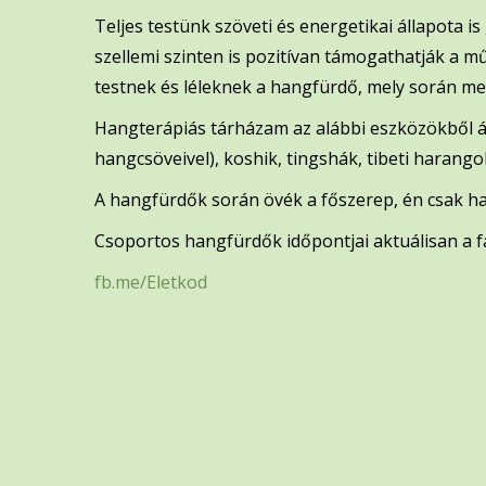
Teljes testünk szöveti és energetikai állapota 
szellemi szinten is pozitívan támogathatják a m
testnek és léleknek a hangfürdő, mely során m
Hangterápiás tárházam az alábbi eszközökből ál
hangcsöveivel), koshik, tingshák, tibeti harango
A hangfürdők során övék a főszerep, én csak h
Csoportos hangfürdők időpontjai aktuálisan a f
fb.me/Eletkod