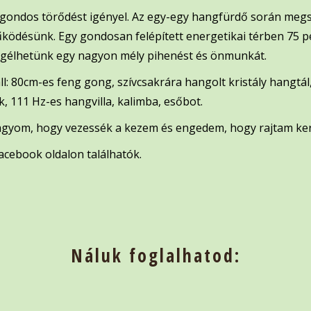
is gondos törődést igényel. Az egy-egy hangfürdő során megs
űködésünk. Egy gondosan felépített energetikai térben 75 per
egélhetünk egy nagyon mély pihenést és önmunkát.
l: 80cm-es feng gong, szívcsakrára hangolt kristály hangtá
k, 111 Hz-es hangvilla, kalimba, esőbot.
agyom, hogy vezessék a kezem és engedem, hogy rajtam ker
acebook oldalon találhatók.
Náluk foglalhatod: