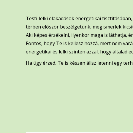
Testi-lelki elakadások energetikai tisztításában
térben először beszélgetünk, megismerlek kics
Aki képes érzékelni, ilyenkor maga is láthatja, é
Fontos, hogy Te is kellesz hozzá, mert nem var
energetikai és lelki szinten azzal, hogy általa
Ha úgy érzed, Te is készen állsz letenni egy ter