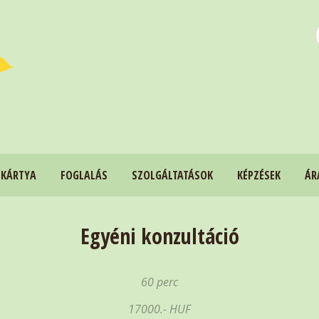
 KÁRTYA
FOGLALÁS
SZOLGÁLTATÁSOK
KÉPZÉSEK
ÁR
Egyéni konzultáció
60 perc
17000.- HUF