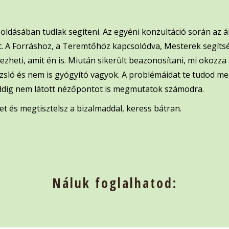
, oldásában tudlak segíteni. Az egyéni konzultáció során az 
it. A Forráshoz, a Teremtőhöz kapcsolódva, Mesterek segít
rezheti, amit én is. Miután sikerült beazonosítani, mi okozza
ázsló és nem is gyógyító vagyok. A problémáidat te tudod me
d eddig nem látott nézőpontot is megmutatok számodra.
het és megtisztelsz a bizalmaddal, keress bátran.
Náluk foglalhatod: